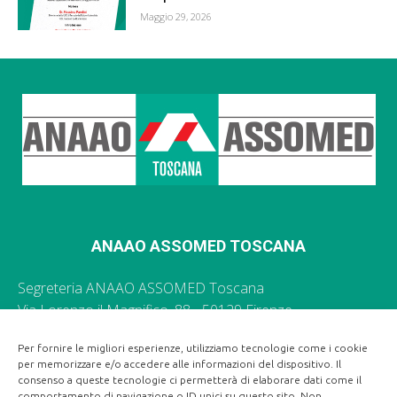
Maggio 29, 2026
ANAAO ASSOMED TOSCANA
Segreteria ANAAO ASSOMED Toscana
Via Lorenzo il Magnifico, 88 - 50129 Firenze
055 496035 -
segr.toscana@anaao.it
Per fornire le migliori esperienze, utilizziamo tecnologie come i cookie
per memorizzare e/o accedere alle informazioni del dispositivo. Il
Ufficio Stampa Regionale ANAAO ASSOMED Toscana
consenso a queste tecnologie ci permetterà di elaborare dati come il
comportamento di navigazione o ID unici su questo sito. Non