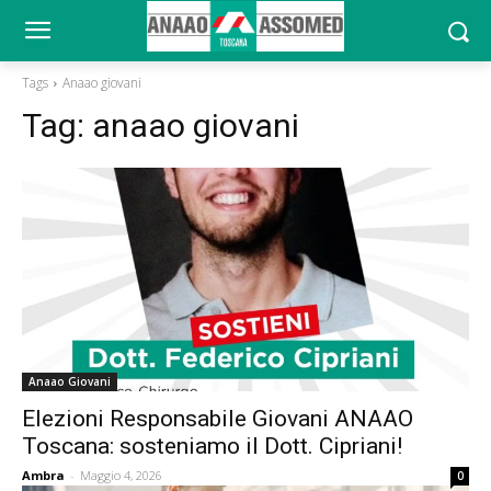
Tags
Anaao giovani
Tag:
anaao giovani
Anaao Giovani
Elezioni Responsabile Giovani ANAAO
Toscana: sosteniamo il Dott. Cipriani!
Ambra
-
Maggio 4, 2026
0