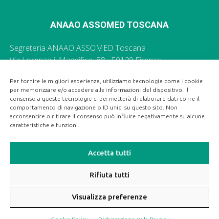
ANAAO ASSOMED TOSCANA
Segreteria ANAAO ASSOMED Toscana
Via Lorenzo il Magnifico, 88 - 50129 Firenze
055 496035 -
segr.toscana@anaao.it
Per fornire le migliori esperienze, utilizziamo tecnologie come i cookie
per memorizzare e/o accedere alle informazioni del dispositivo. Il
Ufficio Stampa Regionale ANAAO ASSOMED Toscana
consenso a queste tecnologie ci permetterà di elaborare dati come il
055 496035 -
segr.toscana@anaao.it
comportamento di navigazione o ID unici su questo sito. Non
acconsentire o ritirare il consenso può influire negativamente su alcune
caratteristiche e funzioni.
Accetta tutti
Rifiuta tutti
Visualizza preferenze