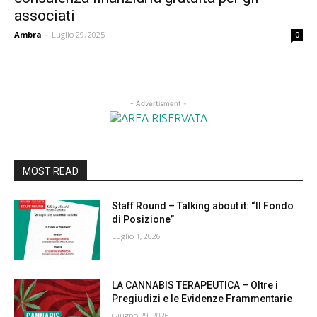
associati
Ambra
-
Luglio 29, 2025
0
- Advertisment -
MOST READ
Staff Round – Talking about it: “Il Fondo
di Posizione”
Luglio 1, 2026
LA CANNABIS TERAPEUTICA – Oltre i
Pregiudizi e le Evidenze Frammentarie
Giugno 29, 2026