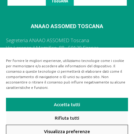
ANAAO ASSOMED TOSCANA
Segreteria ANAAO ASSOMED Toscana
Via Lorenzo il Magnifico, 88 - 50129 Firenze
055 496035 -
segr.toscana@anaao.it
Per fornire le migliori esperienze, utilizziamo tecnologie come i cookie
per memorizzare e/o accedere alle informazioni del dispositivo. Il
Ufficio Stampa Regionale ANAAO ASSOMED Toscana
consenso a queste tecnologie ci permetterà di elaborare dati come il
055 496035 -
segr.toscana@anaao.it
comportamento di navigazione o ID unici su questo sito. Non
acconsentire o ritirare il consenso può influire negativamente su alcune
caratteristiche e funzioni.
Accetta tutti
Rifiuta tutti
Visualizza preferenze