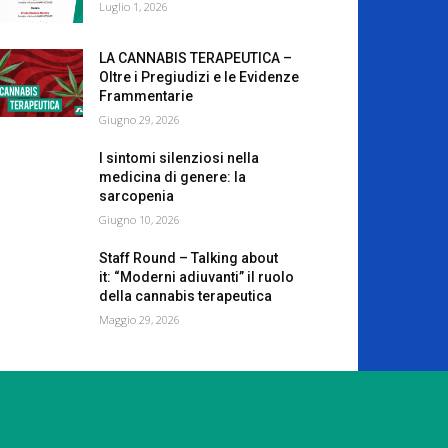
Luglio 1, 2026
LA CANNABIS TERAPEUTICA –
Oltre i Pregiudizi e le Evidenze
Frammentarie
Giugno 29, 2026
I sintomi silenziosi nella
medicina di genere: la
sarcopenia
Giugno 10, 2026
Staff Round – Talking about
it: “Moderni adiuvanti” il ruolo
della cannabis terapeutica
Maggio 29, 2026