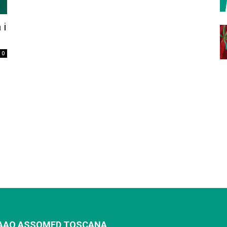
 i
0
AAO ASSOMED TOSCANA