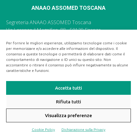
ANAAO ASSOMED TOSCANA
Segreteria ANAAO ASSOMED Toscana
Via Lorenzo il Magnifico, 88 - 50129 Firenze
055 496035 -
segr.toscana@anaao.it
Per fornire le migliori esperienze, utilizziamo tecnologie come i cookie
per memorizzare e/o accedere alle informazioni del dispositivo. Il
Ufficio Stampa Regionale ANAAO ASSOMED Toscana
consenso a queste tecnologie ci permetterà di elaborare dati come il
055 496035 -
segr.toscana@anaao.it
comportamento di navigazione o ID unici su questo sito. Non
acconsentire o ritirare il consenso può influire negativamente su alcune
caratteristiche e funzioni.
Accetta tutti
Rifiuta tutti
Visualizza preferenze
© 2021 ANAAO TOSCANA by OfficineADV
Cookie Policy
Dichiarazione sulla Privacy