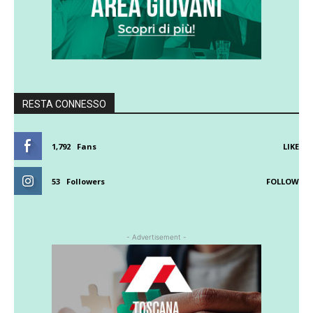
RESTA CONNESSO
1,792
Fans
LIKE
53
Followers
FOLLOW
- Advertisement -