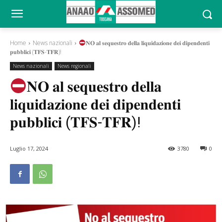
Home
News nazionali
𝐍𝐎 𝐚𝐥 𝐬𝐞𝐪𝐮𝐞𝐬𝐭𝐫𝐨 𝐝𝐞𝐥𝐥𝐚 𝐥𝐢𝐪𝐮𝐢𝐝𝐚𝐳𝐢𝐨𝐧𝐞 𝐝𝐞𝐢 𝐝𝐢𝐩𝐞𝐧𝐝𝐞𝐧𝐭𝐢
𝐩𝐮𝐛𝐛𝐥𝐢𝐜𝐢 (𝐓𝐅𝐒-𝐓𝐅𝐑)!
News nazionali
News regionali
𝐍𝐎 𝐚𝐥 𝐬𝐞𝐪𝐮𝐞𝐬𝐭𝐫𝐨 𝐝𝐞𝐥𝐥𝐚
𝐥𝐢𝐪𝐮𝐢𝐝𝐚𝐳𝐢𝐨𝐧𝐞 𝐝𝐞𝐢 𝐝𝐢𝐩𝐞𝐧𝐝𝐞𝐧𝐭𝐢
𝐩𝐮𝐛𝐛𝐥𝐢𝐜𝐢 (𝐓𝐅𝐒-𝐓𝐅𝐑)!
Luglio 17, 2024
3780
0