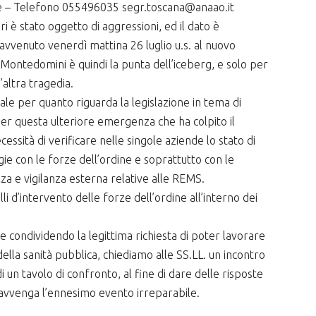
ze – Telefono 055496035 segr.toscana@anaao.it
ari è stato oggetto di aggressioni, ed il dato è
avvenuto venerdì mattina 26 luglio u.s. al nuovo
Montedomini è quindi la punta dell’iceberg, e solo per
’altra tragedia.
le per quanto riguarda la legislazione in tema di
 per questa ulteriore emergenza che ha colpito il
cessità di verificare nelle singole aziende lo stato di
gie con le forze dell’ordine e soprattutto con le
ezza e vigilanza esterna relative alle REMS.
lli d’intervento delle forze dell’ordine all’interno dei
e condividendo la legittima richiesta di poter lavorare
della sanità pubblica, chiediamo alle SS.LL. un incontro
i un tavolo di confronto, al fine di dare delle risposte
 avvenga l’ennesimo evento irreparabile.