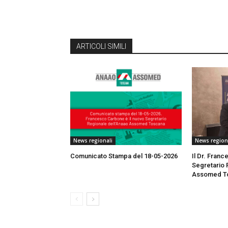
ARTICOLI SIMILI
News regionali
News region
Comunicato Stampa del 18-05-2026
Il Dr. Fran
Segretario
Assomed T