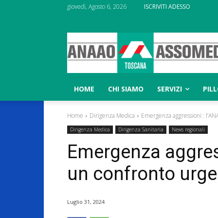
giovedì, Agosto 6, 2026
ISCRIVITI ADESSO
HOME
CHI SIAMO
SERVIZI
PIL
Home
Dirigenza Medica
Emergenza aggressioni : l’ANA
Dirigenza Medica
Dirigenza Sanitaria
News regionali
Emergenza aggres
un confronto urgen
Luglio 31, 2024