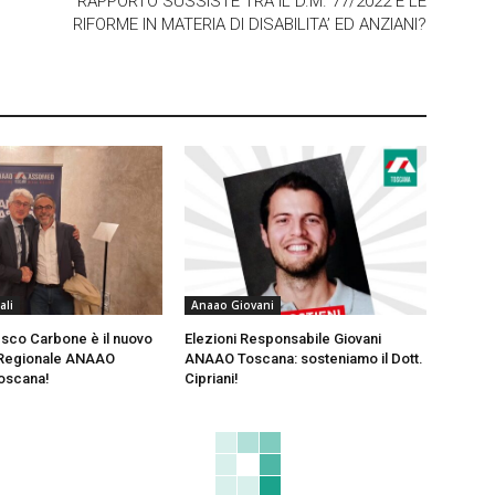
RAPPORTO SUSSISTE TRA IL D.M. 77/2022 E LE
RIFORME IN MATERIA DI DISABILITA’ ED ANZIANI?
ali
Anaao Giovani
cesco Carbone è il nuovo
Elezioni Responsabile Giovani
 Regionale ANAAO
ANAAO Toscana: sosteniamo il Dott.
oscana!
Cipriani!