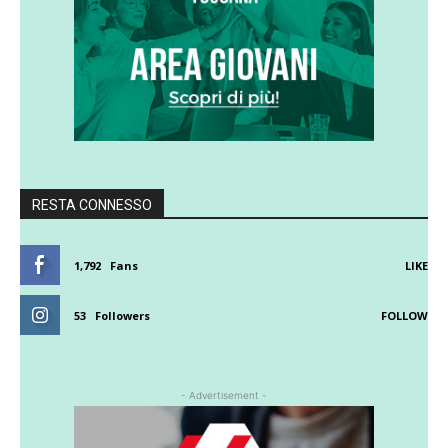
RESTA CONNESSO
1,792
Fans
LIKE
53
Followers
FOLLOW
- Advertisement -