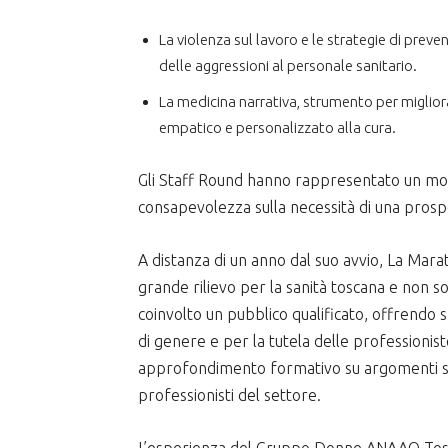
La violenza sul lavoro e le strategie di prev
delle aggressioni al personale sanitario.
La medicina narrativa, strumento per migliora
empatico e personalizzato alla cura.
Gli Staff Round hanno rappresentato un mom
consapevolezza sulla necessità di una prospet
A distanza di un anno dal suo avvio, La Marat
grande rilievo per la sanità toscana e non s
coinvolto un pubblico qualificato, offrendo s
di genere e per la tutela delle professionis
approfondimento formativo su argomenti spec
professionisti del settore.
L’esperienza del Gruppo Donne ANAAO Tosca