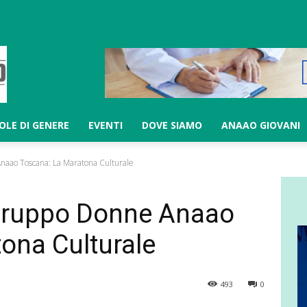
LOLE DI GENERE
EVENTI
DOVE SIAMO
ANAAO GIOVANI
naao Toscana: La Maratona Culturale
 Gruppo Donne Anaao
ona Culturale
493
0