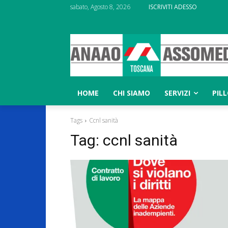
sabato, Agosto 8, 2026
ISCRIVITI ADESSO
HOME
CHI SIAMO
SERVIZI
PIL
Tags
Ccnl sanità
Tag:
ccnl sanità