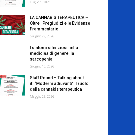
Luglio 1, 2026
LA CANNABIS TERAPEUTICA –
Oltre i Pregiudizi e le Evidenze
Frammentarie
Giugno 29, 2026
I sintomi silenziosi nella
medicina di genere: la
sarcopenia
Giugno 10, 2026
Staff Round – Talking about
it: “Moderni adiuvanti” il ruolo
della cannabis terapeutica
Maggio 29, 2026