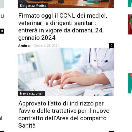
Dirigenza Medica
su
Firmato oggi il CCNL dei medici,
veterinari e dirigenti sanitari:
entrerà in vigore da domani, 24
0
gennaio 2024
Ambra
-
Gennaio 23, 2024
0
News nazionali
Approvato l’atto di indirizzo per
l’avvio delle trattative per il nuovo
nl
contratto dell’Area del comparto
Sanità