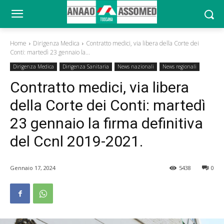
Home
Dirigenza Medica
Contratto medici, via libera della Corte dei
Conti: martedì 23 gennaio la...
Dirigenza Medica
Dirigenza Sanitaria
News nazionali
News regionali
Contratto medici, via libera
della Corte dei Conti: martedì
23 gennaio la firma definitiva
del Ccnl 2019-2021.
Gennaio 17, 2024
5438
0