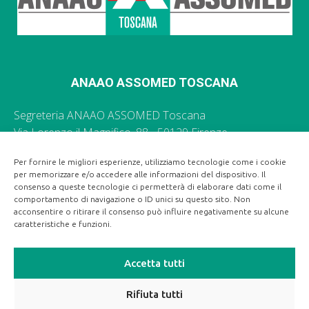
ANAAO ASSOMED TOSCANA
Segreteria ANAAO ASSOMED Toscana
Via Lorenzo il Magnifico, 88 - 50129 Firenze
055 496035 -
segr.toscana@anaao.it
Per fornire le migliori esperienze, utilizziamo tecnologie come i cookie
per memorizzare e/o accedere alle informazioni del dispositivo. Il
Ufficio Stampa Regionale ANAAO ASSOMED Toscana
consenso a queste tecnologie ci permetterà di elaborare dati come il
055 496035 -
segr.toscana@anaao.it
comportamento di navigazione o ID unici su questo sito. Non
acconsentire o ritirare il consenso può influire negativamente su alcune
caratteristiche e funzioni.
Accetta tutti
Rifiuta tutti