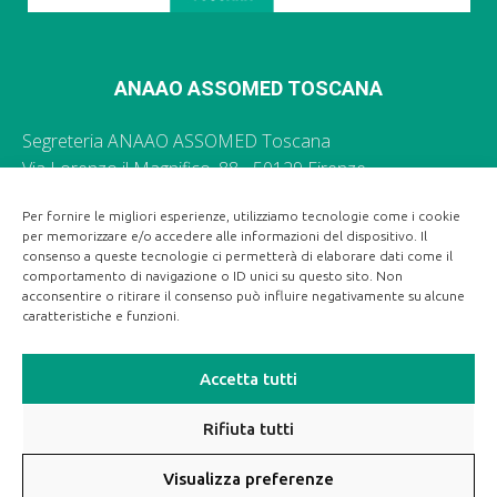
ANAAO ASSOMED TOSCANA
Segreteria ANAAO ASSOMED Toscana
Via Lorenzo il Magnifico, 88 - 50129 Firenze
055 496035 -
segr.toscana@anaao.it
Per fornire le migliori esperienze, utilizziamo tecnologie come i cookie
per memorizzare e/o accedere alle informazioni del dispositivo. Il
Ufficio Stampa Regionale ANAAO ASSOMED Toscana
consenso a queste tecnologie ci permetterà di elaborare dati come il
055 496035 -
segr.toscana@anaao.it
comportamento di navigazione o ID unici su questo sito. Non
acconsentire o ritirare il consenso può influire negativamente su alcune
caratteristiche e funzioni.
Accetta tutti
Rifiuta tutti
Visualizza preferenze